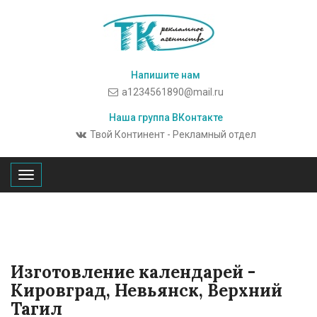
Напишите нам
a1234561890@mail.ru
Наша группа ВКонтакте
Твой Континент - Рекламный отдел
T
o
g
g
l
Изготовление календарей -
e
Кировград, Невьянск, Верхний
n
Тагил
a