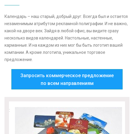
v
i
Календарь – наш старый, добрый друг. Всегда был и остается
g
незаменимым атрибутом рекламной полиграфии. И не важно,
a
какой на дворе век. Зайдя в любой офис, вы видите сразу
t
несколько видов календарей. Настольные, настенные,
i
карманные. И на каждом из них мог бы быть логотип вашей
o
компании. А кроме логотипа, уникальное торговое
n
предложение.
Запросить коммерческое предложение
по всем направлениям